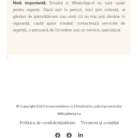
Notă importantă:
Emailul și WhatsApp-ul nu sunt spații
pentru urgențe. Dacă ești în pericol, treci prin violență, ai
gânduri de autovătămare sau simți că nu mai poți rămâne în
siguranță, caută ajutor imediat: contactează serviciile de
urgență, o persoană de încredere sau un serviciu specializat.
“`
© Copyright 2023 instaredebine.ro | Realizat în cadrul proiectului
WAcademy.ro
Politica de confidențialitate
Termeni și condiții