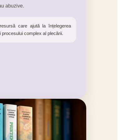
sau abuzive.
esursă care ajută la înțelegerea
 și procesului complex al plecării.