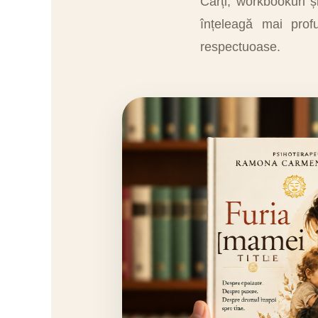
Cărți, workbookuri ș
înțeleagă mai prof
respectuoase.