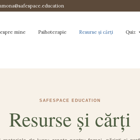
 ramona@safespace.education
espre mine
Psihoterapie
Resurse și cărți
Quiz
SAFESPACE EDUCATION
Resurse și cărți