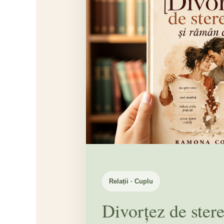
Relații · Cuplu
Divorțez de ster