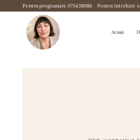
Pentru programări: 0754380116
Pentru întrebări:
Acasă
D