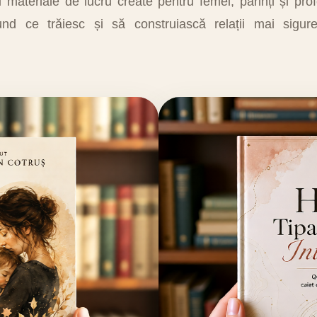
i materiale de lucru create pentru femei, părinți și prof
und ce trăiesc și să construiască relații mai sigur