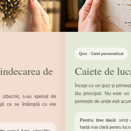
Quiz · Caiet personalizat
indecarea de
Caiete de luc
Începi cu un quiz și primești
tău principal. Nu este un
izbucnit, s-au speriat de
pornește de unde ești acu
eagă ce se întâmplă cu ele
Pentru tine dacă:
simți c
hartă mai clară pentru lucru
in cercul furie, vinovăție,