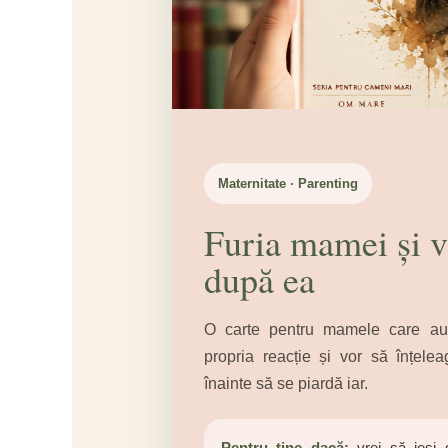
Maternitate · Parenting
Furia mamei și v
după ea
O carte pentru mamele care au 
propria reacție și vor să înțel
înainte să se piardă iar.
Pentru tine dacă:
vrei să ieși d