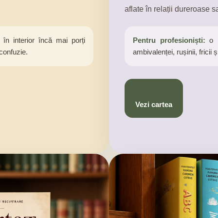
aflate în relații dureroase 
 în interior încă mai porți
Pentru profesioniști:
o r
 confuzie.
ambivalenței, rușinii, fricii
Vezi cartea