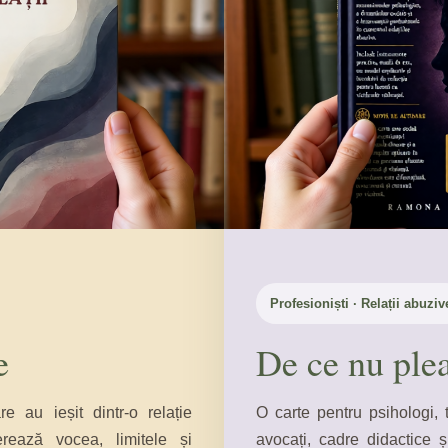
Profesioniști · Relații abuziv
e
De ce nu ple
 au ieșit dintr-o relație
O carte pentru psihologi, t
rează vocea, limitele și
avocați, cadre didactice 