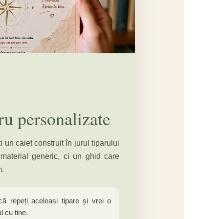
ru personalizate
 un caiet construit în jurul tiparului
 material generic, ci un ghid care
m.
ă repeți aceleași tipare și vrei o
l cu tine.