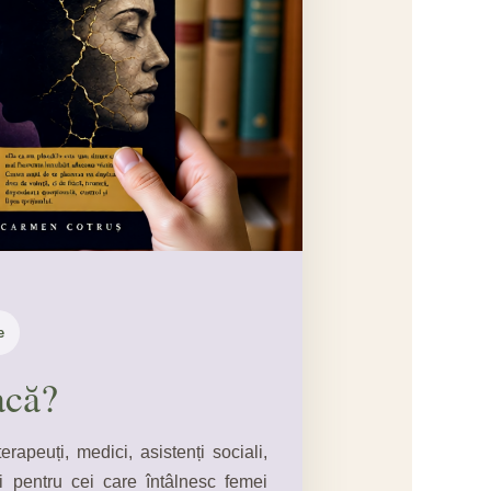
e
acă?
erapeuți, medici, asistenți sociali,
și pentru cei care întâlnesc femei