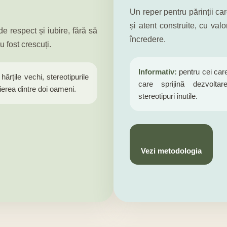
Un reper pentru părinții car
și atent construite, cu valo
de respect și iubire, fără să
încredere.
u fost crescuți.
Informativ:
pentru cei care
hărțile vechi, stereotipurile
care sprijină dezvoltar
pierea dintre doi oameni.
stereotipuri inutile.
Vezi metodologia