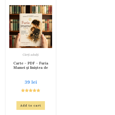
Cărți adulți
Carte – PDF – Furia
Mamei și liniștea de
după ea
39
lei
Rated
5.00
out of 5
Add to cart