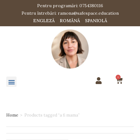
Pentru programări: 0754380116
Pentru întrebări: ramona@safespace.education
ENGLEZĂ
ROMÂNĂ
SPANIOLĂ
0
Home
>
Products tagged “a fi mama”