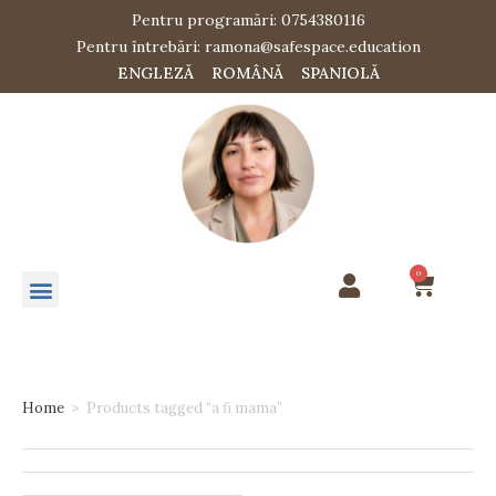
Pentru programări: 0754380116
Pentru întrebări: ramona@safespace.education
ENGLEZĂ
ROMÂNĂ
SPANIOLĂ
0
Home
>
Products tagged “a fi mama”