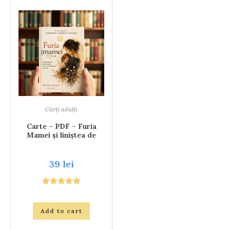
Cărți adulți
Carte – PDF – Furia
Mamei și liniștea de
după ea
39
lei
Rated
5.00
out of 5
Add to cart